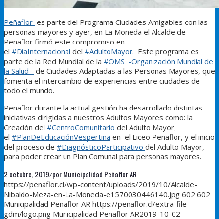
Peñaflor
es parte del Programa Ciudades Amigables con las
personas mayores y ayer, en La Moneda el Alcalde de
Peñaflor firmó este compromiso en
el
#
DíaInternacional
del
#
AdultoMayor.
Este programa es
parte de la Red Mundial de la
#
OMS -Organización Mundial de
la Salud-
de Ciudades Adaptadas a las Personas Mayores, que
fomenta el intercambio de experiencias entre ciudades de
todo el mundo.
Peñaflor durante la actual gestión ha desarrollado distintas
iniciativas dirigidas a nuestros
Adultos Mayores como
: la
Creación del
#
CentroComunitario
del Adulto Mayor,
el
#
PlanDeEducaciónVespertina
en el Liceo Peñaflor, y el inicio
del proceso de
#
DiagnósticoParticipativo
del Adulto Mayor,
para poder crear un Plan Comunal para personas mayores.
2 octubre, 2019
por
Municipalidad Peñaflor AR
/
https://penaflor.cl/wp-content/uploads/2019/10/Alcalde-
Nibaldo-Meza-en-La-Moneda-e1570030446140.jpg
602
602
Municipalidad Peñaflor AR
https://penaflor.cl/extra-file-
gdm/logo.png
Municipalidad Peñaflor AR
2019-10-02