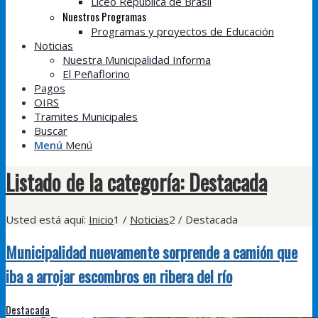
Liceo República de Brasil
Nuestros Programas
Programas y proyectos de Educación
Noticias
Nuestra Municipalidad Informa
El Peñaflorino
Pagos
OIRS
Tramites Municipales
Buscar
Menú
Menú
Listado de la categoría: Destacada
Usted está aquí:
Inicio
1
/
Noticias
2
/
Destacada
Municipalidad nuevamente sorprende a camión que
iba a arrojar escombros en ribera del río
Destacada