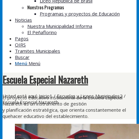
Liceo República de Brasil
Nuestros Programas
Programas y proyectos de Educación
Noticias
Nuestra Municipalidad Informa
El Peñaflorino
Pagos
OIRS
Tramites Municipales
Buscar
Menú
Menú
Escuela Especial Nazareth
Usted está aquí:
Inicio
1
/
Escuelas y Liceos Municipales
2
/
El proyecto educativo institucional de la Escuela Especial
Escuela Especial Nazareth
Nazareth es un instrumento de gestión
y planificación estratégica, que orienta constantemente el
quehacer educativo del establecimiento.