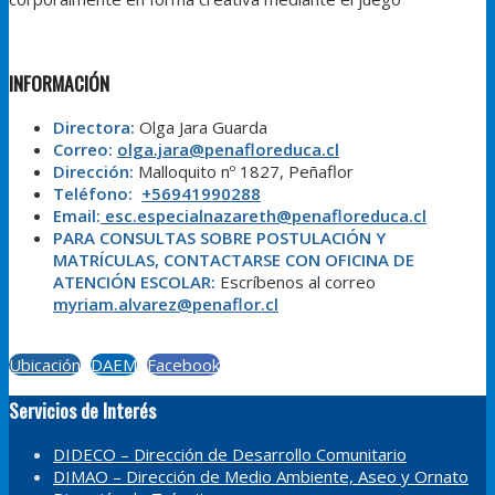
INFORMACIÓN
Directora:
Olga Jara Guarda
Correo:
olga.jara@penafloreduca.cl
Dirección:
Malloquito nº 1827, Peñaflor
Teléfono:
+56941990288
Email:
esc.especialnazareth@penafloreduca.cl
PARA CONSULTAS SOBRE POSTULACIÓN Y
MATRÍCULAS, CONTACTARSE CON OFICINA DE
ATENCIÓN ESCOLAR:
Escríbenos al correo
myriam.alvarez@penaflor.cl
Ubicación
DAEM
Facebook
Servicios de Interés
DIDECO – Dirección de Desarrollo Comunitario
DIMAO – Dirección de Medio Ambiente, Aseo y Ornato