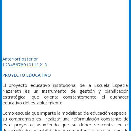
Anterior
Posterior
1
2
3
4
5
6
7
8
9
10
11
12
13
PROYECTO EDUCATIVO
El proyecto educativo institucional de la Escuela Especial
Nazareth es un instrumento de gestión y planificación
estratégica, que orienta constantemente el quehacer
educativo del establecimiento.
Como escuela que imparte la modalidad de educación especial,
su compromiso es realizar una reformulación constante de
este proyecto, asumiendo que su deber se centra en el
desarrollo de las habilidades y competencias en cada uno de