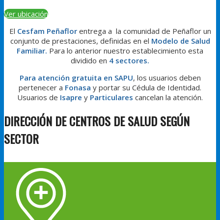
Ver ubicación
El
Cesfam Peñaflor
entrega a la comunidad de Peñaflor un
conjunto de prestaciones, definidas en el
Modelo de Salud
Familiar.
Para lo anterior nuestro establecimiento esta
dividido en
4 sectores.
Para atención gratuita en
SAPU
, los usuarios deben
pertenecer a
Fonasa
y portar su Cédula de Identidad.
Usuarios de
Isapre
y
Particulares
cancelan la atención.
DIRECCIÓN DE CENTROS DE SALUD SEGÚN
SECTOR