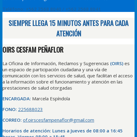
Teléfono:
+562 2568 8040
/
+562 2568 8041
SIEMPRE LLEGA 15 MINUTOS ANTES PARA CADA
ATENCIÓN
OIRS CESFAM PEÑAFLOR
La Oficina de Información, Reclamos y Sugerencias
(OIRS)
es
un espacio de participación ciudadana y una vía de
comunicación con los servicios de salud, que facilitan el acceso
a la información sobre el funcionamiento y atención en las
prestaciones de salud otorgadas
ENCARGADA:
Marcela Espíndola
FONO:
225688023
CORREO:
of.oirscesfampenaflor@gmail.com
Horarios de atención:
Lunes a Jueves de 08:00 a 16:45
horas, Viernes 08:00 a 15:45