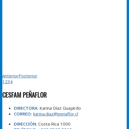
Anterior
Posterior
1
2
3
4
CESFAM PEÑAFLOR
DIRECTORA
: Karina Díaz Guajardo
CORREO:
karina.diaz@penaflor.cl
DIRECCIÓN:
Costa Rica 1000