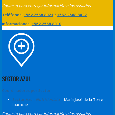
Contacto para entregar información a los usuarios
Teléfonos:
+562 2568 8021
/
+562 2568 8022
Informaciones
:
+562 2568 8010
SECTOR AZUL
Coordinadores por Sector:
Sector Azul:
Nutricionista
– María José de la Torre
Ibacache
Contacto para entregar información a los usuarios