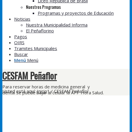
Liceo República de Brasil
Nuestros Programas
Programas y proyectos de Educación
Noticias
Nuestra Municipalidad Informa
El Peñaflorino
Pagos
OIRS
Tramites Municipales
Buscar
Menú
Menú
CESFAM Peñaflor
Para reservar horas de medicina general y
Usted está aquí:
Inicio
1
/
CESFAM Peñaflor
dental se puede bajar al celular la APP Hora Salud.