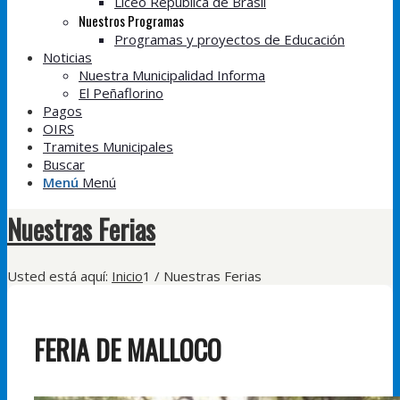
Liceo República de Brasil
Nuestros Programas
Programas y proyectos de Educación
Noticias
Nuestra Municipalidad Informa
El Peñaflorino
Pagos
OIRS
Tramites Municipales
Buscar
Menú
Menú
Nuestras Ferias
Usted está aquí:
Inicio
1
/
Nuestras Ferias
FERIA DE MALLOCO