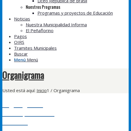
Liceo República de Brasil
Nuestros Programas
Programas y proyectos de Educación
Noticias
Nuestra Municipalidad Informa
El Peñaflorino
Pagos
OIRS
Tramites Municipales
Buscar
Menú
Menú
Organigrama
Usted está aquí:
Inicio
1
/
Organigrama
Organigrama
Municipalidad de
Peñaflor