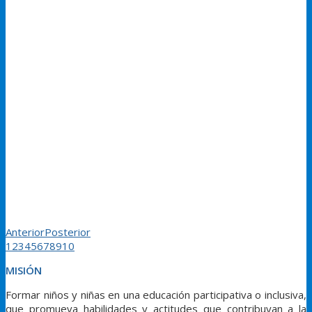
Anterior
Posterior
1
2
3
4
5
6
7
8
9
10
MISIÓN
Formar niños y niñas en una educación participativa o inclusiva,
que promueva habilidades y actitudes que contribuyan a la