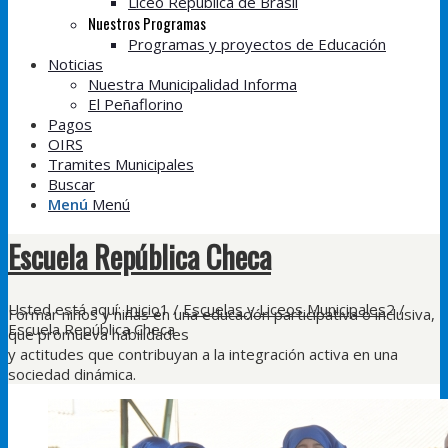
Liceo República de Brasil
Nuestros Programas
Programas y proyectos de Educación
Noticias
Nuestra Municipalidad Informa
El Peñaflorino
Pagos
OIRS
Tramites Municipales
Buscar
Menú
Menú
Escuela República Checa
Usted está aquí:
Inicio
1
/
Escuelas y Liceos Municipales
2
/
Formar niños y niñas en una educación participativa o inclusiva,
Escuela República Checa
que promueva habilidades
y actitudes que contribuyan a la integración activa en una
sociedad dinámica.