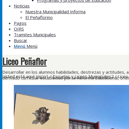
Programas y proyectos de Educación
Noticias
Nuestra Municipalidad Informa
El Peñaflorino
Pagos
OIRS
Tramites Municipales
Buscar
Menú
Menú
Liceo Peñaflor
Desarrollar en los alumnos habilidades, destrezas y actitudes, a
Usted está aquí:
Inicio
1
/
Escuelas y Liceos Municipales
2
/
Liceo
derivado curricular establecido por la Reforma Educacional, orie