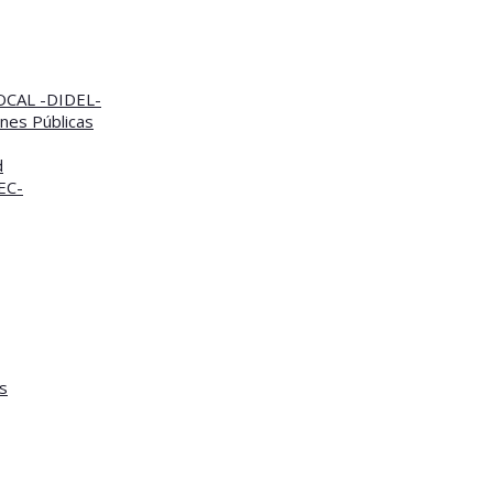
CAL -DIDEL-
nes Públicas
d
TEC-
s