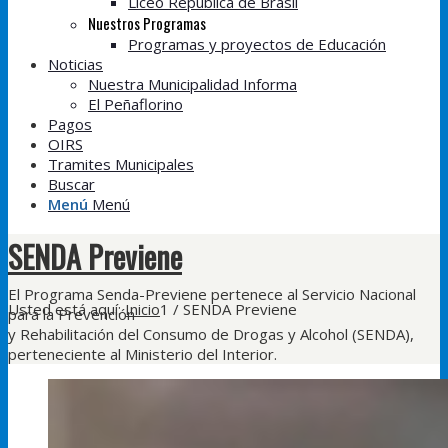
Liceo República de Brasil
Nuestros Programas
Programas y proyectos de Educación
Noticias
Nuestra Municipalidad Informa
El Peñaflorino
Pagos
OIRS
Tramites Municipales
Buscar
Menú
Menú
SENDA Previene
El Programa Senda-Previene pertenece al Servicio Nacional
Usted está aquí:
Inicio
1
/
SENDA Previene
para la Prevención
y Rehabilitación del Consumo de Drogas y Alcohol (SENDA),
perteneciente al Ministerio del Interior.