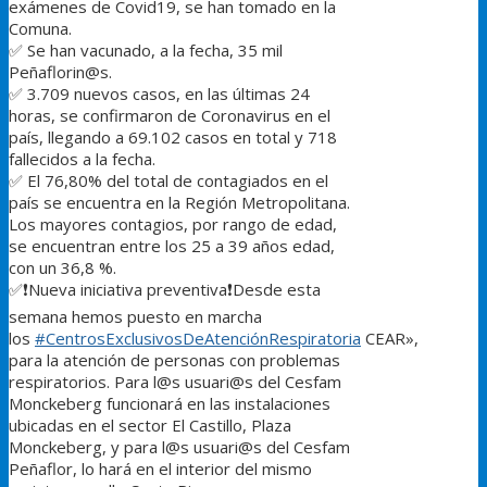
exámenes de Covid19, se han tomado en la
Comuna.
✅
Se han vacunado, a la fecha, 35 mil
Peñaflorin@s.
✅
3.709 nuevos casos, en las últimas 24
horas, se confirmaron de Coronavirus en el
país, llegando a 69.102 casos en total y 718
fallecidos a la fecha.
✅
El 76,80% del total de contagiados en el
país se encuentra en la Región Metropolitana.
Los mayores contagios, por rango de edad,
se encuentran entre los 25 a 39 años edad,
con un 36,8 %.
✅
❗
Nueva iniciativa preventiva
❗
Desde esta
semana hemos puesto en marcha
los
#
CentrosExclusivosDeAtenciónRespiratoria
CEAR»,
para la atención de personas con problemas
respiratorios. Para l@s usuari@s del Cesfam
Monckeberg funcionará en las instalaciones
ubicadas en el sector El Castillo, Plaza
Monckeberg, y para l@s usuari@s del Cesfam
Peñaflor, lo hará en el interior del mismo