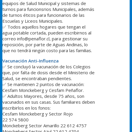
equipos de Salud Municipal y sistemas de
turnos para funcionsrios Municipales, además
de turnos éticos para funcionarios de las
Escuelas y Liceos Municipales.
✅
Todos aquellos hogares que tengan el
agua potable cortada, pueden escribirnos al
correo info@penaflor.cl, para gestionar su
reposición, por parte de Aguas Andinas, lo
que no tendrá ningún costo para las familias.
Vacunación Anti-Influenza
✅
Se concluyó la vacunación de los Colegios
que, por falta de dosis desde el Ministerio de
Salud, se encontraban pendientes.
✅
Se mantienen 2 puntos de vacunación:
Cesfam Monckeberg y Cesfam Peñaflor.
✅
Adultos Mayores, desde 75 años, son
vacunados en sus casas. Sus familiares deben
inscribirlos en los fonos:
Cesfam Monckeberg y Sector Rojo
‪22 574 5800‬
Monckeberg Sector Amarillo 22 612 4757‬
Monckeberg Sector Azul 22 612 4704‬