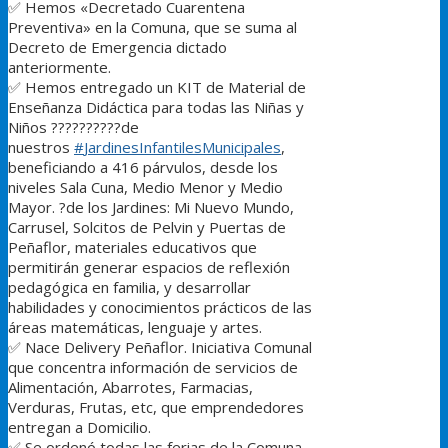
✅
Hemos «Decretado Cuarentena
Preventiva» en la Comuna, que se suma al
Decreto de Emergencia dictado
anteriormente.
✅
Hemos entregado un KIT de Material de
Enseñanza Didáctica para todas las Niñas y
Niños
??
??
??
??
??
de
nuestros
#
JardinesInfantilesMunicipales
,
beneficiando a 416 párvulos, desde los
niveles Sala Cuna, Medio Menor y Medio
Mayor.
?
de los Jardines: Mi Nuevo Mundo,
Carrusel, Solcitos de Pelvin y Puertas de
Peñaflor, materiales educativos que
permitirán generar espacios de reflexión
pedagógica en familia, y desarrollar
habilidades y conocimientos prácticos de las
áreas matemáticas, lenguaje y artes.
✅
Nace Delivery Peñaflor. Iniciativa Comunal
que concentra información de servicios de
Alimentación, Abarrotes, Farmacias,
Verduras, Frutas, etc, que emprendedores
entregan a Domicilio.
✅
Se ordenó todas las ferias de la Comuna,