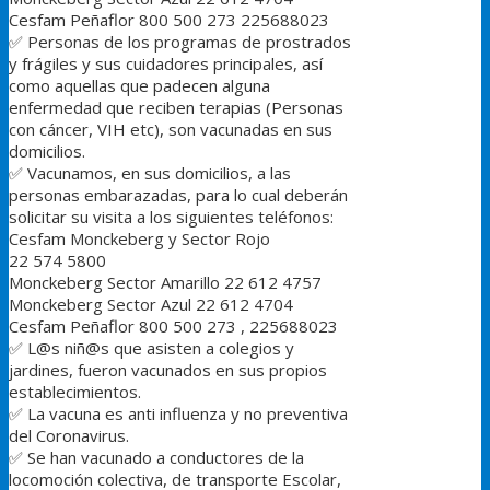
Cesfam Peñaflor ‪800 500 273 ‬225688023
✅
Personas de los programas de prostrados
y frágiles y sus cuidadores principales, así
como aquellas que padecen alguna
enfermedad que reciben terapias (Personas
con cáncer, VIH etc), son vacunadas en sus
domicilios.
✅
Vacunamos, en sus domicilios, a las
personas embarazadas, para lo cual deberán
solicitar su visita a los siguientes teléfonos:
Cesfam Monckeberg y Sector Rojo
22 574 5800‬
Monckeberg Sector Amarillo 22 612 4757‬
Monckeberg Sector Azul 22 612 4704‬
Cesfam Peñaflor ‪800 500 273 , 225688023
✅
L@s niñ@s que asisten a colegios y
jardines, fueron vacunados en sus propios
establecimientos.
✅
La vacuna es anti influenza y no preventiva
del Coronavirus.
✅
Se han vacunado a conductores de la
locomoción colectiva, de transporte Escolar,