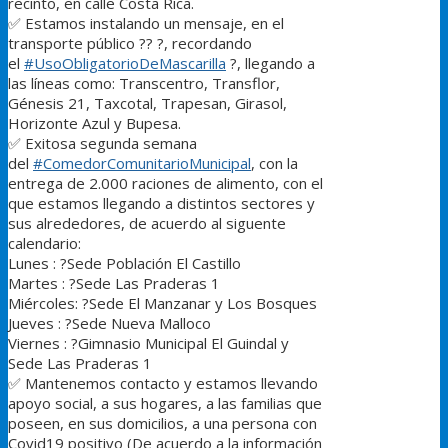
recinto, en calle Costa Rica.
✅
Estamos instalando un mensaje, en el
transporte público
?
?
?
, recordando
el
#
UsoObligatorioDeMascarilla
?
, llegando a
las líneas como: Transcentro, Transflor,
Génesis 21, Taxcotal, Trapesan, Girasol,
Horizonte Azul y Bupesa.
✅
Exitosa segunda semana
del
#
ComedorComunitarioMunicipal
, con la
entrega de 2.000 raciones de alimento, con el
que estamos llegando a distintos sectores y
sus alrededores, de acuerdo al siguente
calendario:
Lunes :
?
Sede Población El Castillo
Martes :
?
Sede Las Praderas 1
Miércoles:
?
Sede El Manzanar y Los Bosques
Jueves :
?
Sede Nueva Malloco
Viernes :
?
Gimnasio Municipal El Guindal y
Sede Las Praderas 1
✅
Mantenemos contacto y estamos llevando
apoyo social, a sus hogares, a las familias que
poseen, en sus domicilios, a una persona con
Covid19 positivo (De acuerdo a la información