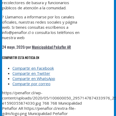
recolectores de basura y funcionarios
públicos de atención a la comunidad.
?
Llamamos a informarse por los canales
oficiales, nuestras redes sociales y página
web. Si tienes consultas escríbenos a
info@penaflor.cl o consulta los teléfonos en
nuestra web
24 mayo, 2020
por
Municipalidad Peñaflor AR
/
COMPARTIR ESTA NOTICIA EN
Compartir en Facebook
Compartir en Twitter
Compartir en WhatsApp
Compartir por correo
https://penaflor.cl/wp-
content/uploads/2020/05/100600050_2957147874333976_2
e1590355874330.jpg
768
768
Municipalidad
Peñaflor AR
https://penaflor.cl/extra-file-
gdm/logo.png
Municipalidad Peñaflor