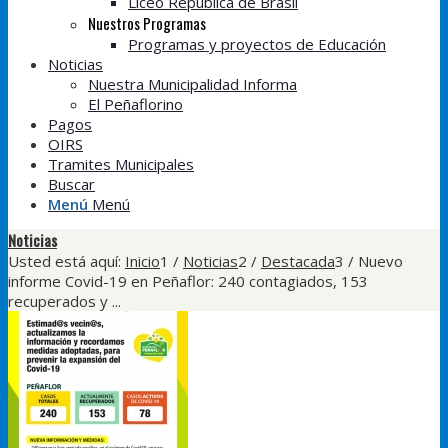
Liceo República de Brasil
Nuestros Programas
Programas y proyectos de Educación
Noticias
Nuestra Municipalidad Informa
El Peñaflorino
Pagos
OIRS
Tramites Municipales
Buscar
Menú
Menú
Noticias
Usted está aquí:
Inicio
1
/
Noticias
2
/
Destacada
3
/
Nuevo
informe Covid-19 en Peñaflor: 240 contagiados, 153
recuperados y ...