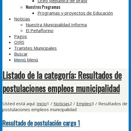
Liceo República de Brasil
Nuestros Programas
Programas y proyectos de Educación
Noticias
Nuestra Municipalidad Informa
El Peñaflorino
Pagos
OIRS
Tramites Municipales
Buscar
Menú
Menú
Listado de la categoría: Resultados de
postulaciones empleos municipalidad
Usted está aquí:
Inicio
1
/
Noticias
2
/
Empleo
3
/
Resultados de
postulaciones empleos municipalidad
Resultado de postulación cargo 1