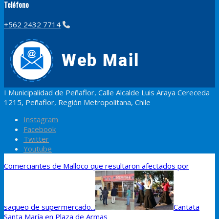
Teléfono
+562 2432 7714
I Municipalidad de Peñaflor, Calle Alcalde Luis Araya Cereceda
1215, Peñaflor, Región Metropolitana, Chile
Instagram
Facebook
Twitter
Youtube
Comerciantes de Malloco que resultaron afectados por
saqueo de supermercado...
Cantata
Santa María en Plaza de Armas