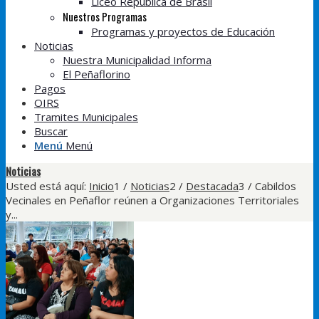
Liceo República de Brasil
Nuestros Programas
Programas y proyectos de Educación
Noticias
Nuestra Municipalidad Informa
El Peñaflorino
Pagos
OIRS
Tramites Municipales
Buscar
Menú
Menú
Noticias
Usted está aquí:
Inicio
1
/
Noticias
2
/
Destacada
3
/
Cabildos
Vecinales en Peñaflor reúnen a Organizaciones Territoriales
y...