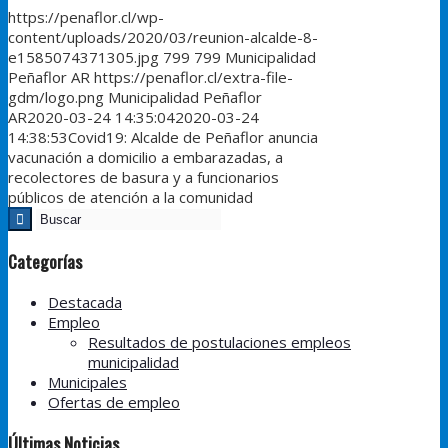
https://penaflor.cl/wp-
content/uploads/2020/03/reunion-alcalde-8-
e1585074371305.jpg
799
799
Municipalidad
Peñaflor AR
https://penaflor.cl/extra-file-
gdm/logo.png
Municipalidad Peñaflor
AR
2020-03-24 14:35:04
2020-03-24
14:38:53
Covid19: Alcalde de Peñaflor anuncia
vacunación a domicilio a embarazadas, a
recolectores de basura y a funcionarios
públicos de atención a la comunidad
Categorías
Destacada
Empleo
Resultados de postulaciones empleos
municipalidad
Municipales
Ofertas de empleo
Últimas Noticias