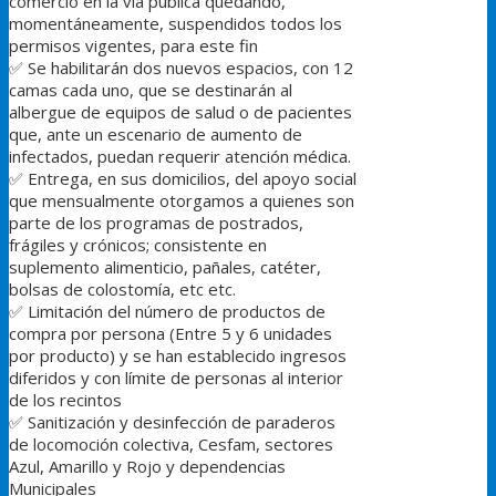
comercio en la via pública quedando,
momentáneamente, suspendidos todos los
permisos vigentes, para este fin
✅
Se habilitarán dos nuevos espacios, con 12
camas cada uno, que se destinarán al
albergue de equipos de salud o de pacientes
que, ante un escenario de aumento de
infectados, puedan requerir atención médica.
✅
Entrega, en sus domicilios, del apoyo social
que mensualmente otorgamos a quienes son
parte de los programas de postrados,
frágiles y crónicos; consistente en
suplemento alimenticio, pañales, catéter,
bolsas de colostomía, etc etc.
✅
Limitación del número de productos de
compra por persona (Entre 5 y 6 unidades
por producto) y se han establecido ingresos
diferidos y con límite de personas al interior
de los recintos
✅
Sanitización y desinfección de paraderos
de locomoción colectiva, Cesfam, sectores
Azul, Amarillo y Rojo y dependencias
Municipales