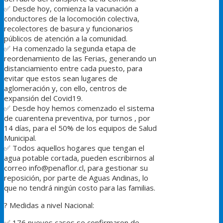
✅
Desde hoy, comienza la vacunación a
conductores de la locomoción colectiva,
recolectores de basura y funcionarios
públicos de atención a la comunidad.
✅
Ha comenzado la segunda etapa de
reordenamiento de las Ferias, generando un
distanciamiento entre cada puesto, para
evitar que estos sean lugares de
aglomeración y, con ello, centros de
expansión del Covid19.
✅
Desde hoy hemos comenzado el sistema
de cuarentena preventiva, por turnos , por
14 días, para el 50% de los equipos de Salud
Municipal.
✅
Todos aquellos hogares que tengan el
agua potable cortada, pueden escribirnos al
correo info@penaflor.cl, para gestionar su
reposición, por parte de Aguas Andinas, lo
que no tendrá ningún costo para las familias.
?
Medidas a nivel Nacional:
✅
176 nuevos casos se confirmaron de