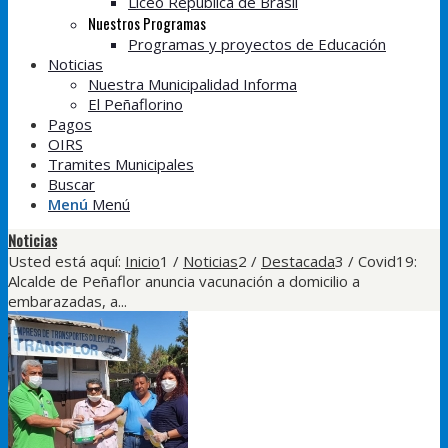
Liceo República de Brasil
Nuestros Programas
Programas y proyectos de Educación
Noticias
Nuestra Municipalidad Informa
El Peñaflorino
Pagos
OIRS
Tramites Municipales
Buscar
Menú
Menú
Noticias
Usted está aquí:
Inicio
1
/
Noticias
2
/
Destacada
3
/
Covid19:
Alcalde de Peñaflor anuncia vacunación a domicilio a
embarazadas, a...