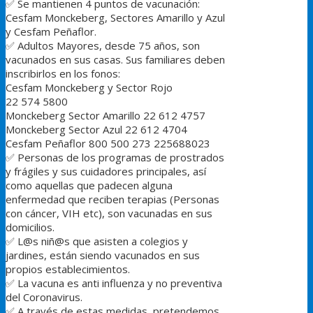
✅
Se mantienen 4 puntos de vacunación:
Cesfam Monckeberg, Sectores Amarillo y Azul
y Cesfam Peñaflor.
✅
Adultos Mayores, desde 75 años, son
vacunados en sus casas. Sus familiares deben
inscribirlos en los fonos:
Cesfam Monckeberg y Sector Rojo
‪22 574 5800‬
Monckeberg Sector Amarillo 22 612 4757‬
Monckeberg Sector Azul 22 612 4704‬
Cesfam Peñaflor ‪800 500 273 ‬225688023
✅
Personas de los programas de prostrados
y frágiles y sus cuidadores principales, así
como aquellas que padecen alguna
enfermedad que reciben terapias (Personas
con cáncer, VIH etc), son vacunadas en sus
domicilios.
✅
L@s niñ@s que asisten a colegios y
jardines, están siendo vacunados en sus
propios establecimientos.
✅
La vacuna es anti influenza y no preventiva
del Coronavirus.
✅
A través de estas medidas, pretendemos