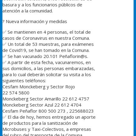
basura y a los funcionarios públicos de
atención a la comunidad.
?
Nueva información y medidas
✅
Se mantienen en 4 personas, el total de
casos de Coronavirus en nuestra Comuna.
✅
Un total de 53 muestras, para exámenes
de Covid19, se han tomado en la Comuna.
✅
Se han vacunado 20.101 Peñaflorin@s.
✅
A partir de esta fecha, vacunaremos, en
sus domicilios, a las personas embarazadas,
para lo cual deberán solicitar su visita a los
siguientes teléfonos:
Cesfam Monckeberg y Sector Rojo
22 574 5800‬
Monckeberg Sector Amarillo 22 612 4757‬
Monckeberg Sector Azul 22 612 4704‬
Cesfam Peñaflor ‪800 500 273 , 225688023
✅
El dia de hoy, hemos entregado un aporte
de productos para la sanitización de
Microbuses y Taxi-Colectivos, a empresas
del rubro del transporte de la Comuna.