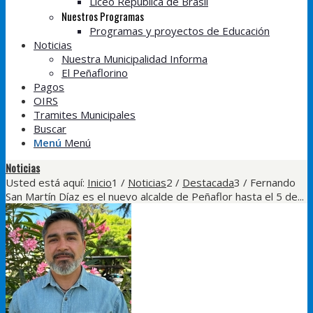
Liceo República de Brasil
Nuestros Programas
Programas y proyectos de Educación
Noticias
Nuestra Municipalidad Informa
El Peñaflorino
Pagos
OIRS
Tramites Municipales
Buscar
Menú
Menú
Noticias
Usted está aquí:
Inicio
1
/
Noticias
2
/
Destacada
3
/
Fernando
San Martín Díaz es el nuevo alcalde de Peñaflor hasta el 5 de...