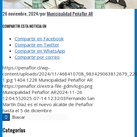
26 noviembre, 2024
por
Municipalidad Peñaflor AR
/
COMPARTIR ESTA NOTICIA EN
Compartir en Facebook
Compartir en Twitter
Compartir en WhatsApp
Compartir por correo
https://penaflor.cl/wp-
content/uploads/2024/11/468410708_983429063812679_22
1.jpg
1404
1228
Municipalidad Peñaflor AR
https://penaflor.cl/extra-file-gdm/logo.png
Municipalidad Peñaflor AR
2024-11-26
12:04:55
2025-07-14 12:32:03
Fernando San
Martín Díaz es el nuevo alcalde de Peñaflor
hasta el 5 de diciembre
Categorías