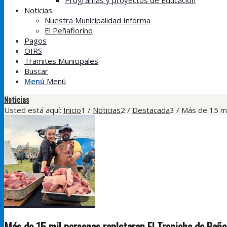
Programas y proyectos de Educación
Noticias
Nuestra Municipalidad Informa
El Peñaflorino
Pagos
OIRS
Tramites Municipales
Buscar
Menú
Menú
Noticias
Usted está aquí:
Inicio
1
/
Noticias
2
/
Destacada
3
/
Más de 15 mil
Más de 15 mil personas repletaron El Trapiche de Peñaf