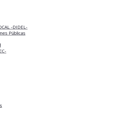
CAL -DIDEL-
nes Públicas
d
TEC-
s