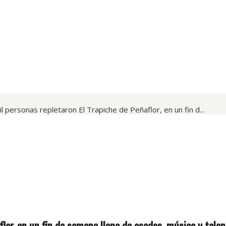
 personas repletaron El Trapiche de Peñaflor, en un fin d...
lor, en un fin de semana lleno de asados, música y talen