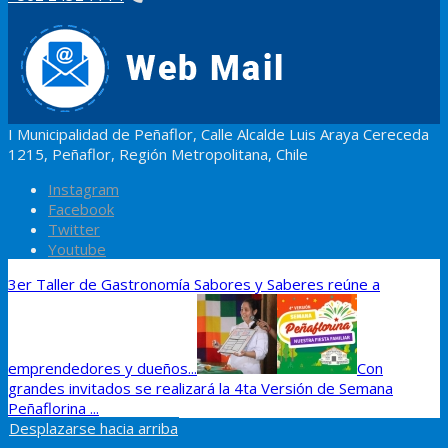
I Municipalidad de Peñaflor, Calle Alcalde Luis Araya Cereceda
1215, Peñaflor, Región Metropolitana, Chile
Instagram
Facebook
Twitter
Youtube
3er Taller de Gastronomía Sabores y Saberes reúne a
emprendedores y dueños...
Con
grandes invitados se realizará la 4ta Versión de Semana
Peñaflorina ...
Desplazarse hacia arriba