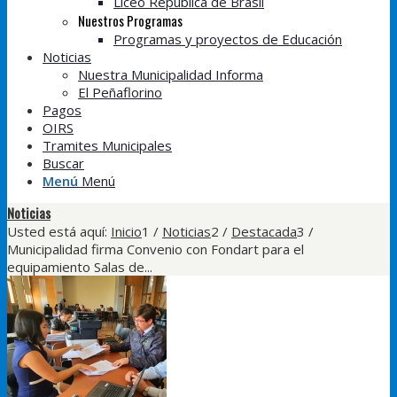
Liceo República de Brasil
Nuestros Programas
Programas y proyectos de Educación
Noticias
Nuestra Municipalidad Informa
El Peñaflorino
Pagos
OIRS
Tramites Municipales
Buscar
Menú
Menú
Noticias
Usted está aquí:
Inicio
1
/
Noticias
2
/
Destacada
3
/
Municipalidad firma Convenio con Fondart para el
equipamiento Salas de...