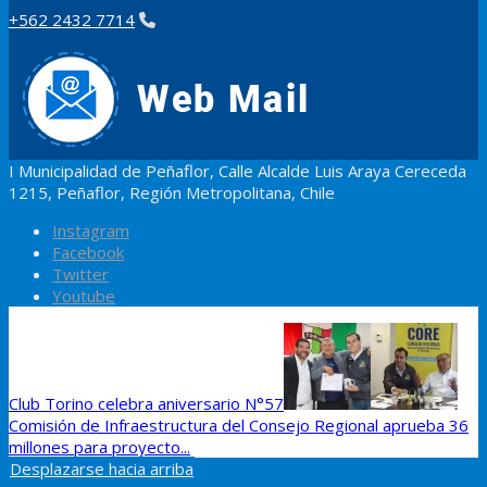
+562 2432 7714
I Municipalidad de Peñaflor, Calle Alcalde Luis Araya Cereceda
1215, Peñaflor, Región Metropolitana, Chile
Instagram
Facebook
Twitter
Youtube
Club Torino celebra aniversario N°57
Comisión de Infraestructura del Consejo Regional aprueba 36
millones para proyecto...
Desplazarse hacia arriba