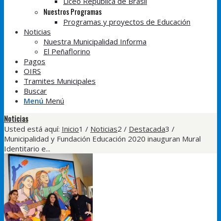
Liceo República de Brasil
Nuestros Programas
Programas y proyectos de Educación
Noticias
Nuestra Municipalidad Informa
El Peñaflorino
Pagos
OIRS
Tramites Municipales
Buscar
Menú
Menú
Noticias
Usted está aquí:
Inicio
1
/
Noticias
2
/
Destacada
3
/
Municipalidad y Fundación Educación 2020 inauguran Mural
Identitario e...