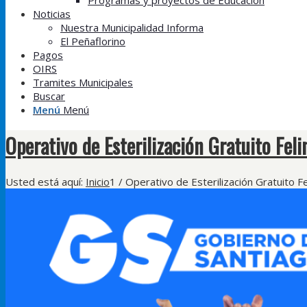
Programas y proyectos de Educación
Noticias
Nuestra Municipalidad Informa
El Peñaflorino
Pagos
OIRS
Tramites Municipales
Buscar
Menú
Menú
Operativo de Esterilización Gratuito Fel
Usted está aquí:
Inicio
1
/
Operativo de Esterilización Gratuito F