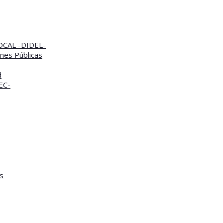
CAL -DIDEL-
nes Públicas
d
TEC-
s