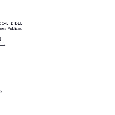
CAL -DIDEL-
nes Públicas
d
TEC-
s