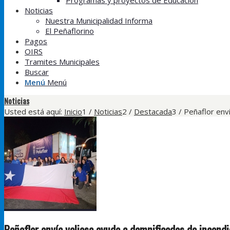
Programas y proyectos de Educación
Noticias
Nuestra Municipalidad Informa
El Peñaflorino
Pagos
OIRS
Tramites Municipales
Buscar
Menú
Menú
Noticias
Usted está aquí:
Inicio
1
/
Noticias
2
/
Destacada
3
/
Peñaflor enví
Peñaflor envía valiosa ayuda a damnificados de incendio