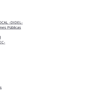
CAL -DIDEL-
nes Públicas
d
TEC-
s