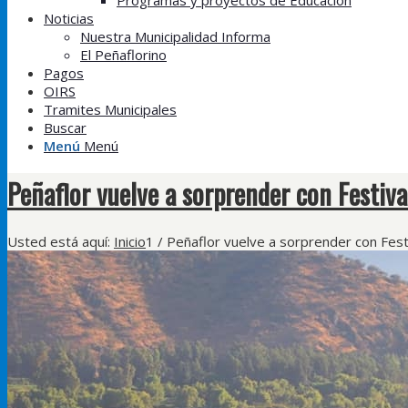
Programas y proyectos de Educación
Noticias
Nuestra Municipalidad Informa
El Peñaflorino
Pagos
OIRS
Tramites Municipales
Buscar
Menú
Menú
Peñaflor vuelve a sorprender con Festiva
Usted está aquí:
Inicio
1
/
Peñaflor vuelve a sorprender con Festi