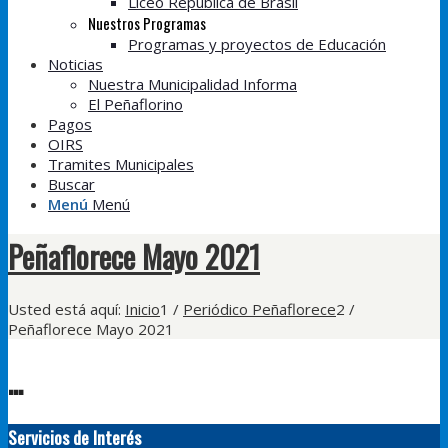
Liceo República de Brasil
Nuestros Programas
Programas y proyectos de Educación
Noticias
Nuestra Municipalidad Informa
El Peñaflorino
Pagos
OIRS
Tramites Municipales
Buscar
Menú
Menú
Peñaflorece Mayo 2021
Usted está aquí:
Inicio
1
/
Periódico Peñaflorece
2
/
Peñaflorece Mayo 2021
...
Servicios de Interés