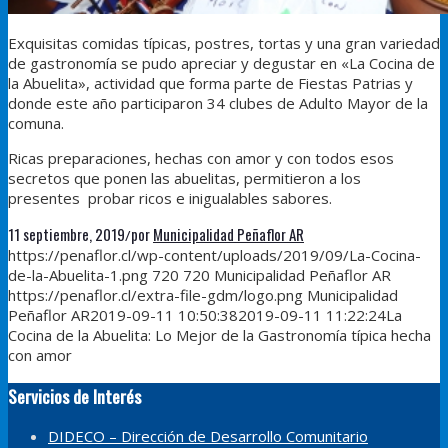
Exquisitas comidas típicas, postres, tortas y una gran variedad
de gastronomía se pudo apreciar y degustar en «La Cocina de
la Abuelita», actividad que forma parte de Fiestas Patrias y
donde este año participaron 34 clubes de Adulto Mayor de la
comuna.
Ricas preparaciones, hechas con amor y con todos esos
secretos que ponen las abuelitas, permitieron a los
presentes probar ricos e inigualables sabores.
11 septiembre, 2019
por
Municipalidad Peñaflor AR
/
https://penaflor.cl/wp-content/uploads/2019/09/La-Cocina-
de-la-Abuelita-1.png
720
720
Municipalidad Peñaflor AR
https://penaflor.cl/extra-file-gdm/logo.png
Municipalidad
Peñaflor AR
2019-09-11 10:50:38
2019-09-11 11:22:24
La
Cocina de la Abuelita: Lo Mejor de la Gastronomía típica hecha
con amor
Servicios de Interés
DIDECO – Dirección de Desarrollo Comunitario