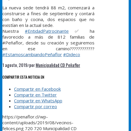
La nueva sede tendrá 88 m2, comenzará a
construirse a fines de septiembre y contará
con baño y cocina, dos espacios que no
existían en la actual sede.
Nuestra
#
EntidadPatrocinante
✅
ha
favorecido a más de 812 familias de
#Peñaflor, desde su creación y seguiremos
en ese camino
????
????
????
#
EstamoscambiandoPeñaflor
#
Dideco
1 agosto, 2019
por
Municipalidad CD Peñaflor
/
COMPARTIR ESTA NOTICIA EN
Compartir en Facebook
Compartir en Twitter
Compartir en WhatsApp
Compartir por correo
https://penaflor.cl/wp-
content/uploads/2019/08/vecinos-
felices.png
720
720
Municipalidad CD