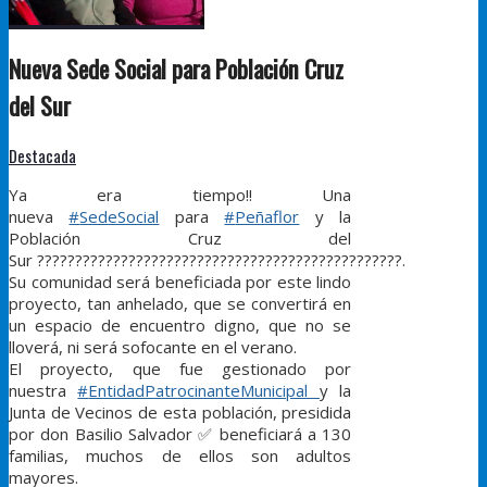
Nueva Sede Social para Población Cruz
del Sur
Destacada
Ya era tiempo!! Una
nueva
#
SedeSocial
para
#
Peñaflor
y la
Población Cruz del
Sur
????
????
????????‍????
????
????????
????????
????????
.
Su comunidad será beneficiada por este lindo
proyecto, tan anhelado, que se convertirá en
un espacio de encuentro digno, que no se
lloverá, ni será sofocante en el verano.
El proyecto, que fue gestionado por
nuestra
#
EntidadPatrocinanteMunicipal
y la
Junta de Vecinos de esta población, presidida
por don Basilio Salvador
✅
beneficiará a 130
familias, muchos de ellos son adultos
mayores.