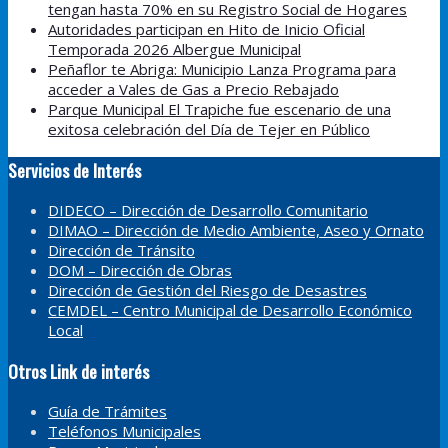
tengan hasta 70% en su Registro Social de Hogares
Autoridades participan en Hito de Inicio Oficial
Temporada 2026 Albergue Municipal
Peñaflor te Abriga: Municipio Lanza Programa para
acceder a Vales de Gas a Precio Rebajado
Parque Municipal El Trapiche fue escenario de una
exitosa celebración del Día de Tejer en Público
Servicios de Interés
DIDECO – Dirección de Desarrollo Comunitario
DIMAO – Dirección de Medio Ambiente, Aseo y Ornato
Dirección de Tránsito
DOM – Dirección de Obras
Dirección de Gestión del Riesgo de Desastres
CEMDEL – Centro Municipal de Desarrollo Económico
Local
Otros Link de interés
Guía de Trámites
Teléfonos Municipales