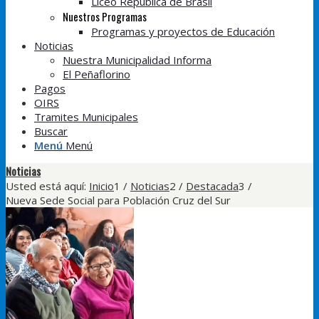
Liceo República de Brasil
Nuestros Programas
Programas y proyectos de Educación
Noticias
Nuestra Municipalidad Informa
El Peñaflorino
Pagos
OIRS
Tramites Municipales
Buscar
Menú
Menú
Noticias
Usted está aquí:
Inicio
1
/
Noticias
2
/
Destacada
3
/
Nueva Sede Social para Población Cruz del Sur