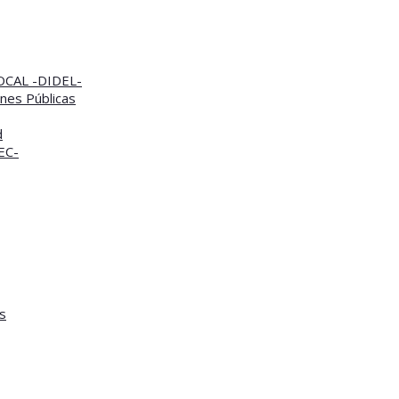
CAL -DIDEL-
nes Públicas
d
TEC-
s