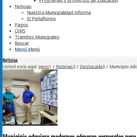
Programas y proyectos de Educación
Noticias
Nuestra Municipalidad Informa
El Peñaflorino
Pagos
OIRS
Tramites Municipales
Buscar
Menú
Menú
Noticias
Usted está aquí:
Inicio
1
/
Noticias
2
/
Destacada
3
/
Municipio ad
Municipio adquiere modernas cámaras corporales para