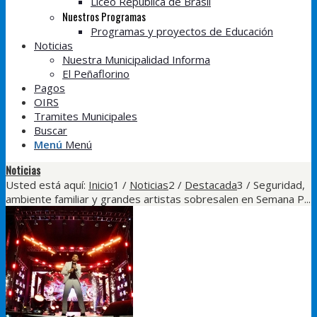
Liceo República de Brasil
Nuestros Programas
Programas y proyectos de Educación
Noticias
Nuestra Municipalidad Informa
El Peñaflorino
Pagos
OIRS
Tramites Municipales
Buscar
Menú
Menú
Noticias
Usted está aquí:
Inicio
1
/
Noticias
2
/
Destacada
3
/
Seguridad,
ambiente familiar y grandes artistas sobresalen en Semana P...