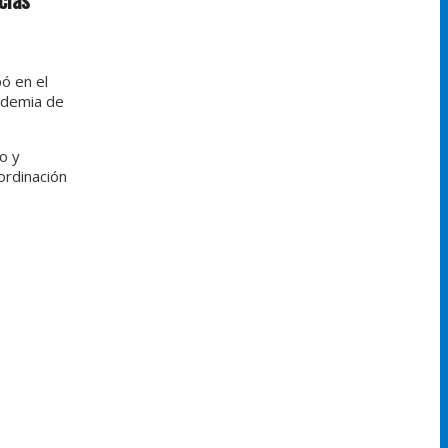
pó en el
cademia de
o y
ordinación