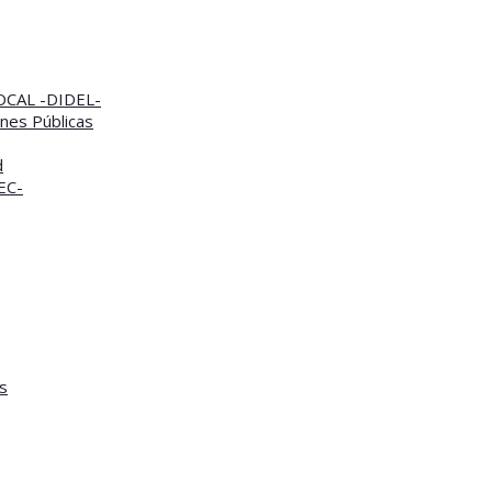
CAL -DIDEL-
nes Públicas
d
TEC-
s