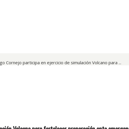
go Cornejo participa en ejercicio de simulación Volcano para ...
lación Volcano para fortalecer preparación ante emergen