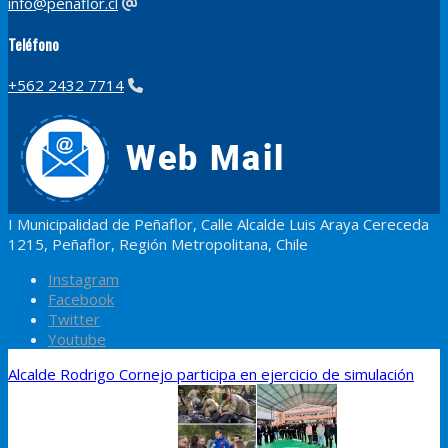
info@penaflor.cl
Teléfono
+562 2432 7714
I Municipalidad de Peñaflor, Calle Alcalde Luis Araya Cereceda
1215, Peñaflor, Región Metropolitana, Chile
Instagram
Facebook
Twitter
Youtube
Alcalde Rodrigo Cornejo participa en ejercicio de simulación