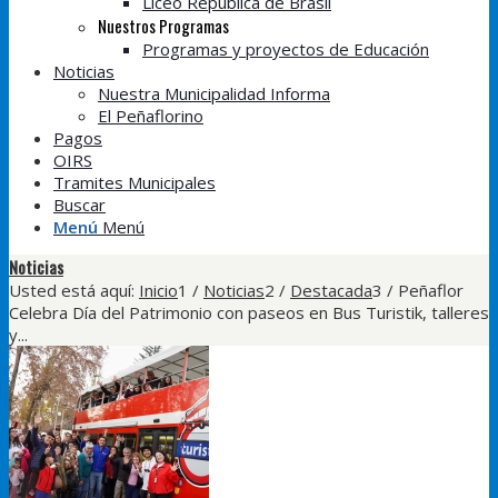
Liceo República de Brasil
Nuestros Programas
Programas y proyectos de Educación
Noticias
Nuestra Municipalidad Informa
El Peñaflorino
Pagos
OIRS
Tramites Municipales
Buscar
Menú
Menú
Noticias
Usted está aquí:
Inicio
1
/
Noticias
2
/
Destacada
3
/
Peñaflor
Celebra Día del Patrimonio con paseos en Bus Turistik, talleres
y...