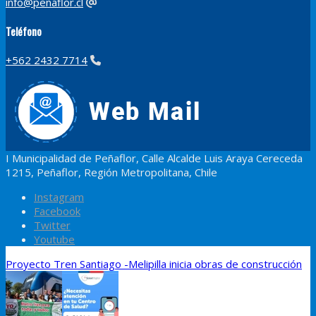
info@penaflor.cl
Teléfono
+562 2432 7714
I Municipalidad de Peñaflor, Calle Alcalde Luis Araya Cereceda
1215, Peñaflor, Región Metropolitana, Chile
Instagram
Facebook
Twitter
Youtube
Proyecto Tren Santiago -Melipilla inicia obras de construcción