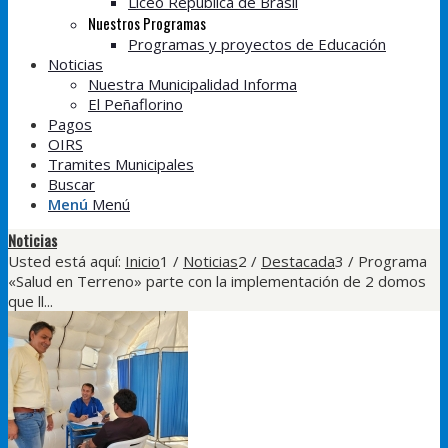
Liceo República de Brasil
Nuestros Programas
Programas y proyectos de Educación
Noticias
Nuestra Municipalidad Informa
El Peñaflorino
Pagos
OIRS
Tramites Municipales
Buscar
Menú
Menú
Noticias
Usted está aquí:
Inicio
1
/
Noticias
2
/
Destacada
3
/
Programa
«Salud en Terreno» parte con la implementación de 2 domos
que ll...