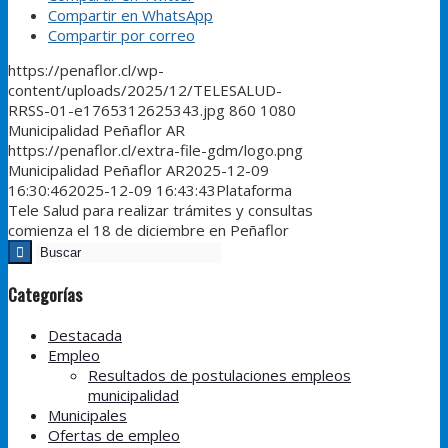
Compartir en WhatsApp
Compartir por correo
https://penaflor.cl/wp-
content/uploads/2025/12/TELESALUD-
RRSS-01-e1765312625343.jpg
860
1080
Municipalidad Peñaflor AR
https://penaflor.cl/extra-file-gdm/logo.png
Municipalidad Peñaflor AR
2025-12-09
16:30:46
2025-12-09 16:43:43
Plataforma
Tele Salud para realizar trámites y consultas
comienza el 18 de diciembre en Peñaflor
Categorías
Destacada
Empleo
Resultados de postulaciones empleos
municipalidad
Municipales
Ofertas de empleo