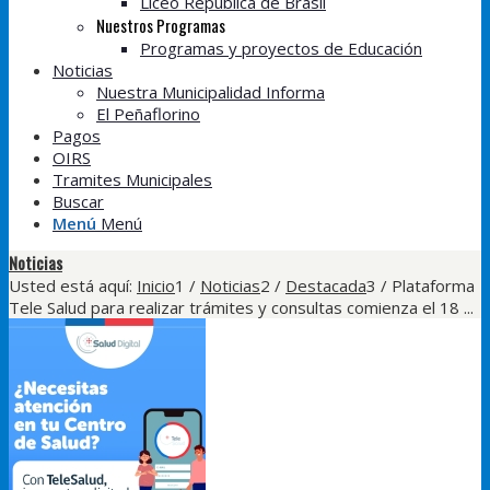
Liceo República de Brasil
Nuestros Programas
Programas y proyectos de Educación
Noticias
Nuestra Municipalidad Informa
El Peñaflorino
Pagos
OIRS
Tramites Municipales
Buscar
Menú
Menú
Noticias
Usted está aquí:
Inicio
1
/
Noticias
2
/
Destacada
3
/
Plataforma
Tele Salud para realizar trámites y consultas comienza el 18 ...