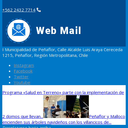
+562 2432 7714
I Municipalidad de Peñaflor, Calle Alcalde Luis Araya Cereceda
1215, Peñaflor, Región Metropolitana, Chile
Instagram
Facebook
Twitter
Youtube
Programa «Salud en Terreno» parte con la implementación de
2 domos que llevan...
Peñaflor y Malloco
encienden sus árboles navideños con los villancicos de...
Desplazarse hacia arriba