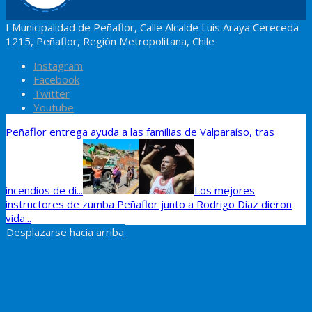
I Municipalidad de Peñaflor, Calle Alcalde Luis Araya Cereceda
1215, Peñaflor, Región Metropolitana, Chile
Instagram
Facebook
Twitter
Youtube
Peñaflor entrega ayuda a las familias de Valparaíso, tras
incendios de di...
Los mejores
instructores de zumba Peñaflor junto a Rodrigo Díaz dieron
vida...
Desplazarse hacia arriba