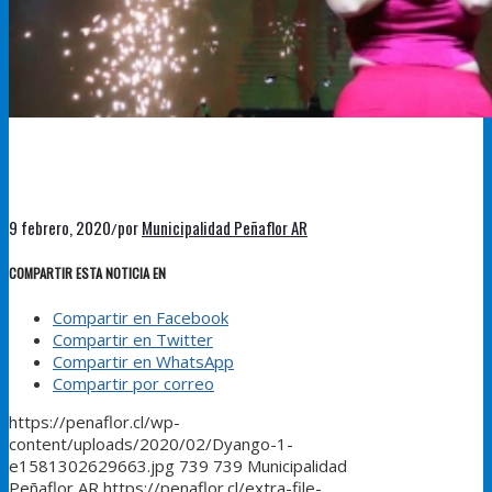
9 febrero, 2020
por
Municipalidad Peñaflor AR
/
COMPARTIR ESTA NOTICIA EN
Compartir en Facebook
Compartir en Twitter
Compartir en WhatsApp
Compartir por correo
https://penaflor.cl/wp-
content/uploads/2020/02/Dyango-1-
e1581302629663.jpg
739
739
Municipalidad
Peñaflor AR
https://penaflor.cl/extra-file-