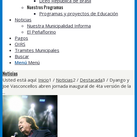
Liceo República de Brasil
Nuestros Programas
Programas y proyectos de Educación
Noticias
Nuestra Municipalidad Informa
El Peñaflorino
Pagos
OIRS
Tramites Municipales
Buscar
Menú
Menú
Noticias
Usted está aquí:
Inicio
1
/
Noticias
2
/
Destacada
3
/
Dyango y
Joe Vasconcellos abren jornada inaugural de 4ta versión de la
...