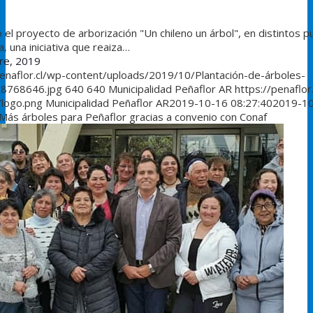
el proyecto de arborización "Un chileno un árbol", en distintos 
, una iniciativa que reaiza…
re, 2019
penaflor.cl/wp-content/uploads/2019/10/Plantación-de-árboles-
8768646.jpg
640
640
Municipalidad Peñaflor AR
https://penaflor
/logo.png
Municipalidad Peñaflor AR
2019-10-16 08:27:40
2019-1
Más árboles para Peñaflor gracias a convenio con Conaf