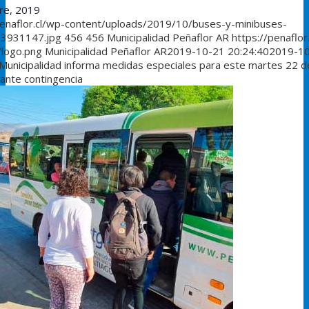
re, 2019
penaflor.cl/wp-content/uploads/2019/10/buses-y-minibuses-
3931147.jpg
456
456
Municipalidad Peñaflor AR
https://penaflor
/logo.png
Municipalidad Peñaflor AR
2019-10-21 20:24:40
2019-1
Municipalidad informa medidas especiales para este martes 22 d
 ante contingencia