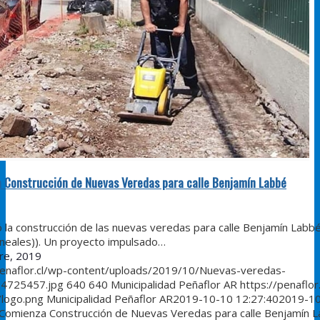
 Construcción de Nuevas Veredas para calle Benjamín Labbé
la construcción de las nuevas veredas para calle Benjamín Labbé
ineales)). Un proyecto impulsado…
re, 2019
penaflor.cl/wp-content/uploads/2019/10/Nuevas-veredas-
4725457.jpg
640
640
Municipalidad Peñaflor AR
https://penaflor
/logo.png
Municipalidad Peñaflor AR
2019-10-10 12:27:40
2019-1
Comienza Construcción de Nuevas Veredas para calle Benjamín 