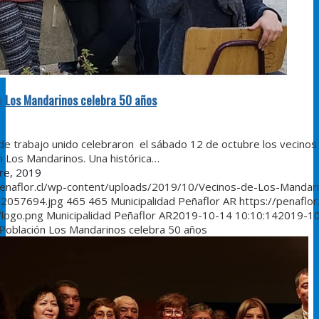
n Los Mandarinos celebra 50 años
de trabajo unido celebraron el sábado 12 de octubre los vecinos
n Los Mandarinos. Una histórica…
re, 2019
penaflor.cl/wp-content/uploads/2019/10/Vecinos-de-Los-Mandar
2057694.jpg
465
465
Municipalidad Peñaflor AR
https://penaflor
/logo.png
Municipalidad Peñaflor AR
2019-10-14 10:10:14
2019-1
Población Los Mandarinos celebra 50 años