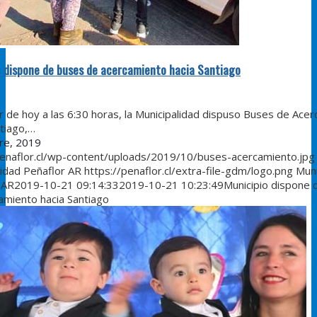
o dispone de buses de acercamiento hacia Santiago
 de hoy a las 6:30 horas, la Municipalidad dispuso Buses de Ace
ntiago,…
re, 2019
penaflor.cl/wp-content/uploads/2019/10/buses-acercamiento.jpg
lidad Peñaflor AR
https://penaflor.cl/extra-file-gdm/logo.png
Muni
 AR
2019-10-21 09:14:33
2019-10-21 10:23:49
Municipio dispone 
amiento hacia Santiago