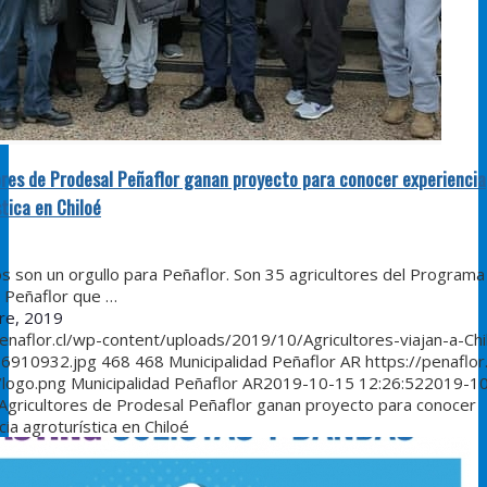
ores de Prodesal Peñaflor ganan proyecto para conocer experiencia
tica en Chiloé
n un orgullo para Peñaflor. Son 35 agricultores del Programa
 Peñaflor que …
re, 2019
penaflor.cl/wp-content/uploads/2019/10/Agricultores-viajan-a-Chi
6910932.jpg
468
468
Municipalidad Peñaflor AR
https://penaflor
/logo.png
Municipalidad Peñaflor AR
2019-10-15 12:26:52
2019-1
Agricultores de Prodesal Peñaflor ganan proyecto para conocer
ia agroturística en Chiloé