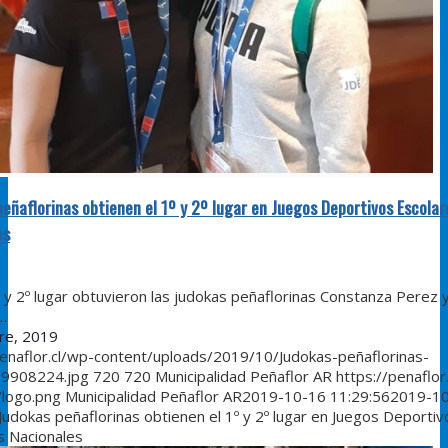
eñaflorinas obtienen el 1º y 2º lugar en Juegos Deportivos Escolar
es
2º lugar obtuvieron las judokas peñaflorinas Constanza Perez y
…
re, 2019
penaflor.cl/wp-content/uploads/2019/10/Judokas-peñaflorinas-
9908224.jpg
720
720
Municipalidad Peñaflor AR
https://penaflor
/logo.png
Municipalidad Peñaflor AR
2019-10-16 11:29:56
2019-1
Judokas peñaflorinas obtienen el 1º y 2º lugar en Juegos Deportiv
s Nacionales