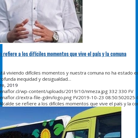
e refiere a los difíciles momentos que vive el país y la comuna
está viviendo difíciles momentos y nuestra comuna no ha estado 
 profunda inequidad y desigualdad…
re, 2019
penaflor.cl/wp-content/uploads/2019/10/nmeza.jpg
332
330
FV
enaflor.cl/extra-file-gdm/logo.png
FV
2019-10-23 08:50:50
2025-
Alcalde se refiere a los difíciles momentos que vive el país y la 