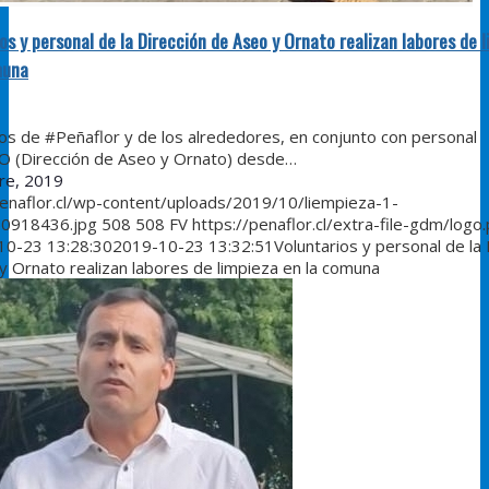
os y personal de la Dirección de Aseo y Ornato realizan labores de 
muna
ios de #Peñaflor y de los alrededores, en conjunto con personal
 (Dirección de Aseo y Ornato) desde…
re, 2019
penaflor.cl/wp-content/uploads/2019/10/liempieza-1-
0918436.jpg
508
508
FV
https://penaflor.cl/extra-file-gdm/logo
10-23 13:28:30
2019-10-23 13:32:51
Voluntarios y personal de la 
y Ornato realizan labores de limpieza en la comuna