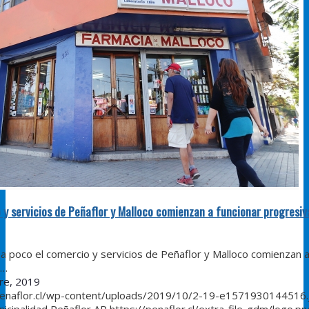
 y servicios de Peñaflor y Malloco comienzan a funcionar progresi
oco el comercio y servicios de Peñaflor y Malloco comienzan 
r…
re, 2019
penaflor.cl/wp-content/uploads/2019/10/2-19-e1571930144516.