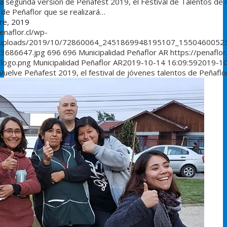
a segunda versión de Peñafest 2019, el Festival de Talentos de l
 de Peñaflor que se realizará…
re, 2019
enaflor.cl/wp-
/uploads/2019/10/72860064_2451869948195107_1550460052
3686647.jpg
696
696
Municipalidad Peñaflor AR
https://penaflor
/logo.png
Municipalidad Peñaflor AR
2019-10-14 16:09:59
2019-1
Vuelve Peñafest 2019, el festival de jóvenes talentos de Peñaflo