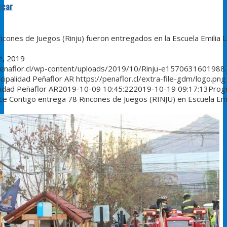
scar
nes de Juegos (Rinju) fueron entregados en la Escuela Emilia L
e, 2019
penaflor.cl/wp-content/uploads/2019/10/Rinju-e1570631601988.
cipalidad Peñaflor AR
https://penaflor.cl/extra-file-gdm/logo.png
lidad Peñaflor AR
2019-10-09 10:45:22
2019-10-19 09:17:13
Prog
ece Contigo entrega 78 Rincones de Juegos (RINJU) en Escuela Emi