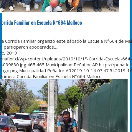
Corrida Familiar en Escuela N°664 Malloco
ra Corrida Familiar organizó este sábado la Escuela N°664 de Mal
ón, participaron apoderados,…
re, 2019
penaflor.cl/wp-content/uploads/2019/10/1°-Corrida-Escuela-664-
4099830.jpg
465
465
Municipalidad Peñaflor AR
https://penaflor
/logo.png
Municipalidad Peñaflor AR
2019-10-14 07:47:54
2019-1
Primera Corrida Familiar en Escuela N°664 Malloco