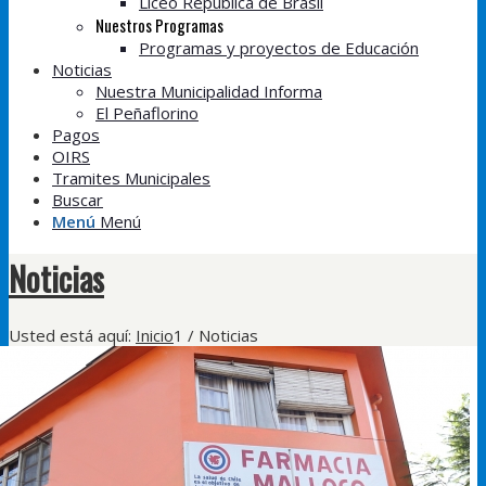
Liceo República de Brasil
Nuestros Programas
Programas y proyectos de Educación
Noticias
Nuestra Municipalidad Informa
El Peñaflorino
Pagos
OIRS
Tramites Municipales
Buscar
Menú
Menú
Noticias
Usted está aquí:
Inicio
1
/
Noticias