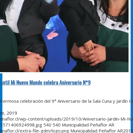
fantil Mi Nuevo Mundo celebra Aniversario N°9
celebración del 9° Aniversario de la Sala Cuna y Jardín Infa
re, 2019
penaflor.cl/wp-content/uploads/2019/10/Aniversario-Jardin-Mi-N
1571406924998.jpg
540
540
Municipalidad Peñaflor AR
enaflor.cl/extra-file-gdm/logo.png
Municipalidad Peñaflor AR
2019