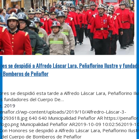
es se despidió a Alfredo Láscar Lara, Peñaflorino Ilustre y fundado
e Bomberos de Peñaflor
res se despidió esta tarde a Alfredo Láscar Lara, Peñaflorino Ilu
os fundadores del Cuerpo De…
e, 2019
penaflor.cl/wp-content/uploads/2019/10/Alfredro-Láscar-3-
9293618.jpg
640
640
Municipalidad Peñaflor AR
https://penaflor
/logo.png
Municipalidad Peñaflor AR
2019-10-09 10:02:56
2019-1
Con Honores se despidió a Alfredo Láscar Lara, Peñaflorino Ilust
 del Cuerpo de Bomberos de Peñaflor