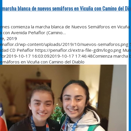
 marcha blanca de nuevos semáforos en Vicuña con Camino del Dia
rnes comienza la marcha blanca de Nuevos Semáforos en Vicuña
 con Avenida Peñaflor (Camino…
re, 2019
penaflor.cl/wp-content/uploads/2019/10/nuevos-semaforos.png
lidad CD Peñaflor
https://penaflor.cl/extra-file-gdm/logo.png
Muni
lor
2019-10-17 16:03:09
2019-10-17 17:46:48
Comienza marcha b
emáforos en Vicuña con Camino del Diablo