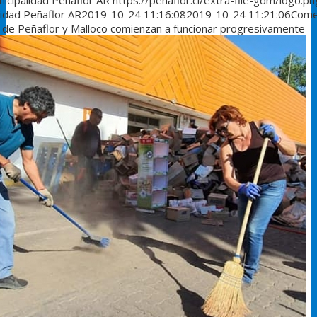
icipalidad Peñaflor AR
https://penaflor.cl/extra-file-gdm/logo.pn
lidad Peñaflor AR
2019-10-24 11:16:08
2019-10-24 11:21:06
Come
s de Peñaflor y Malloco comienzan a funcionar progresivamente