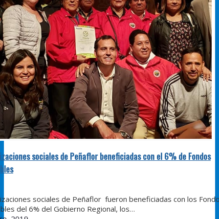
izaciones sociales de Peñaflor beneficiadas con el 6% de Fondos
bles
izaciones sociales de Peñaflor fueron beneficiadas con los Fond
bles del 6% del Gobierno Regional, los…
re, 2019