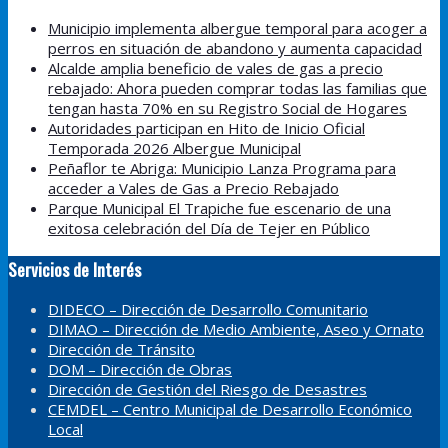
Municipio implementa albergue temporal para acoger a
perros en situación de abandono y aumenta capacidad
Alcalde amplia beneficio de vales de gas a precio
rebajado: Ahora pueden comprar todas las familias que
tengan hasta 70% en su Registro Social de Hogares
Autoridades participan en Hito de Inicio Oficial
Temporada 2026 Albergue Municipal
Peñaflor te Abriga: Municipio Lanza Programa para
acceder a Vales de Gas a Precio Rebajado
Parque Municipal El Trapiche fue escenario de una
exitosa celebración del Día de Tejer en Público
Servicios de Interés
DIDECO – Dirección de Desarrollo Comunitario
DIMAO – Dirección de Medio Ambiente, Aseo y Ornato
Dirección de Tránsito
DOM – Dirección de Obras
Dirección de Gestión del Riesgo de Desastres
CEMDEL – Centro Municipal de Desarrollo Económico
Local