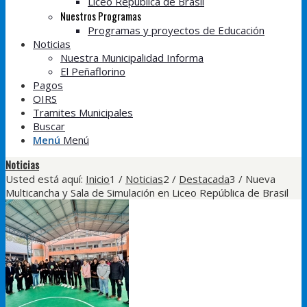
Liceo República de Brasil
Nuestros Programas
Programas y proyectos de Educación
Noticias
Nuestra Municipalidad Informa
El Peñaflorino
Pagos
OIRS
Tramites Municipales
Buscar
Menú
Menú
Noticias
Usted está aquí:
Inicio
1
/
Noticias
2
/
Destacada
3
/
Nueva
Multicancha y Sala de Simulación en Liceo República de Brasil