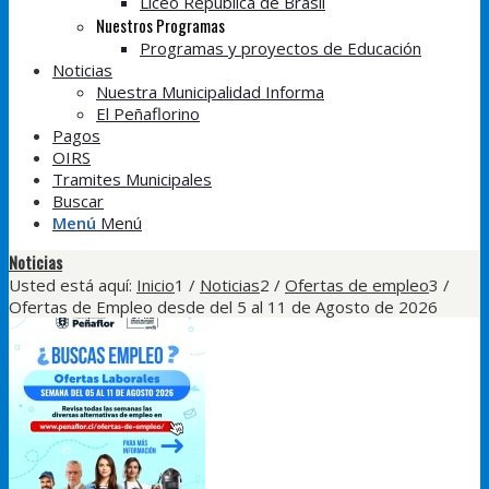
Liceo República de Brasil
Nuestros Programas
Programas y proyectos de Educación
Noticias
Nuestra Municipalidad Informa
El Peñaflorino
Pagos
OIRS
Tramites Municipales
Buscar
Menú
Menú
Noticias
Usted está aquí:
Inicio
1
/
Noticias
2
/
Ofertas de empleo
3
/
Ofertas de Empleo desde del 5 al 11 de Agosto de 2026