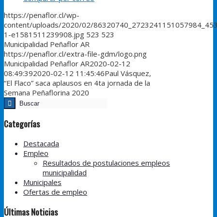
https://penaflor.cl/wp-
content/uploads/2020/02/86320740_2723241151057984_45
1-e1581511239908.jpg
523
523
Municipalidad Peñaflor AR
https://penaflor.cl/extra-file-gdm/logo.png
Municipalidad Peñaflor AR
2020-02-12
08:49:39
2020-02-12 11:45:46
Paul Vásquez,
“El Flaco” saca aplausos en 4ta jornada de la
Semana Peñaflorina 2020
Categorías
Destacada
Empleo
Resultados de postulaciones empleos
municipalidad
Municipales
Ofertas de empleo
Últimas Noticias