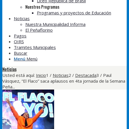
Liceo República de Brasil
Nuestros Programas
Programas y proyectos de Educación
Noticias
Nuestra Municipalidad Informa
El Peñaflorino
Pagos
OIRS
Tramites Municipales
Buscar
Menú
Menú
Noticias
Usted está aquí:
Inicio
1
/
Noticias
2
/
Destacada
3
/
Paul
Vásquez, “El Flaco” saca aplausos en 4ta jornada de la Semana
Peña...